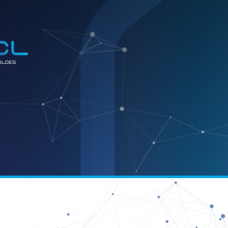
E
INDÚSTR
ook
atsApp
Email
Telegram
Share