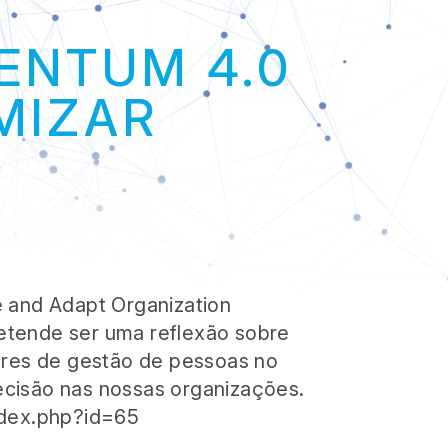
IONALIZAÇÃO
ENTUM 4.0
FORMAÇÃO
IMIZAR
O
OTECA DIGITAL
NOTÍCIAS
 and Adapt Organization
tende ser uma reflexão sobre
ores de gestão de pessoas no
cisão nas nossas organizações.
ndex.php?id=65