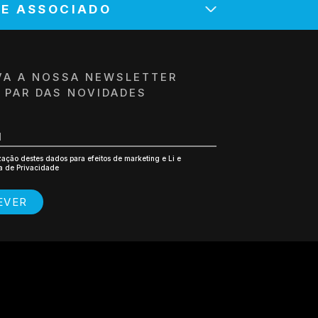
SE ASSOCIADO
PRESA / ENTIDADE*
VA A NOSSA NEWSLETTER
A PAR DAS NOVIDADES
E-MAIL*
BUINTE*
CÓDIGO POSTAL*
ização destes dados para efeitos de marketing e Li e
ca de Privacidade
EPRESENTANTE
EVER
EPRESENTANTE
ítica de Privacidade
ENVIAR