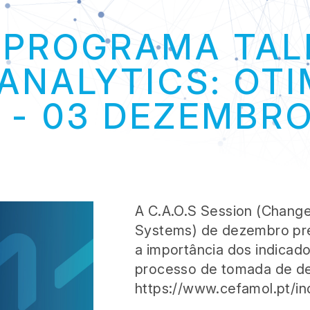
INTERNAC
 PROGRAMA TAL
 ANALYTICS: OT
 - 03 DEZEMBR
BIBLI
A C.A.O.S Session (Change
Systems) de dezembro pre
a importância dos indicad
processo de tomada de de
https://www.cefamol.pt/i