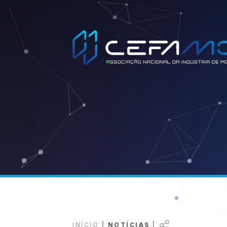
Copy
Faceb
Wh
INÍCIO
|
NOTÍCIAS
|