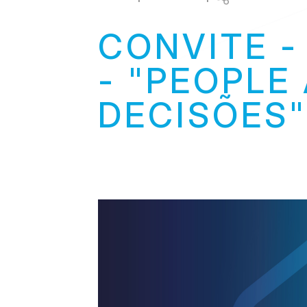
Link
CONVITE -
- "PEOPLE
DECISÕES"