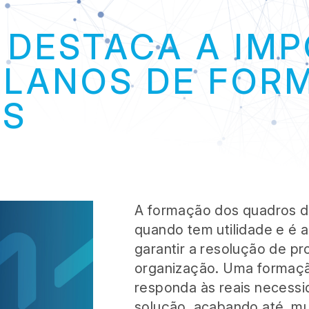
INTERNAC
 DESTACA A IM
 PLANOS DE FOR
IS
BIBLI
A formação dos quadros d
quando tem utilidade e é a
garantir a resolução de p
organização. Uma formaçã
responda às reais necess
solução, acabando até, mui