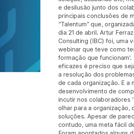
e desilusão junto dos cola
principais conclusões de
“Talentum” que, organiza
dia 21 de abril. Artur Ferra
Consulting (IBC) foi, uma 
webinar que teve como te
formação que funcionam’. 
eficazes é preciso que se
a resolução dos problema
de cada organização. E a 
desenvolvimento de compet
incutir nos colaboradores
olhar para a organização,
soluções. Apesar de parec
contudo, uma meta fácil d
Foram apontados alguns do