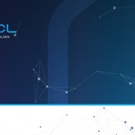
E
INDÚSTR
ook
atsApp
Email
Telegram
Share