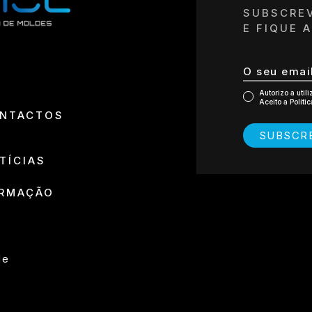
NOME DA EM
SUBSCRE
E FIQUE 
TELEFONE *
N.º CONTRI
Autorizo a util
Aceito a Políti
NTACTOS
NOME DO R
SUBSCR
TÍCIAS
EMAIL DO R
RMAÇÃO
Li e aceito a
Pol
de