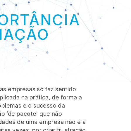
IONALIZAÇÃO
PORTÂNCIA
FORMAÇÃO
MAÇÃO
OTECA DIGITAL
NOTÍCIAS
as empresas só faz sentido
plicada na prática, de forma a
roblemas e o sucesso da
o ‘de pacote’ que não
idades de uma empresa não é a
tas vezes, por criar frustração