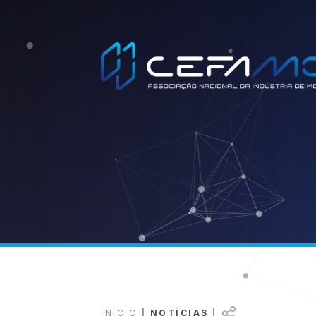
Copy
Faceb
Wh
INÍCIO
|
NOTÍCIAS
|