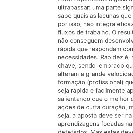
ultrapassar: uma parte sig
sabe quais as lacunas que
por isso, não integra efi
fluxos de trabalho. O resu
não conseguem desenvolv
rápida que respondam com
necessidades. Rapidez é, 
chave, sendo lembrado qu
alteram a grande velocidad
formação (profissional) q
seja rápida e facilmente a
salientando que o melhor 
ações de curta duração, 
seja, a aposta deve ser n
aprendizagens focadas na
detetados. Mas estas dev