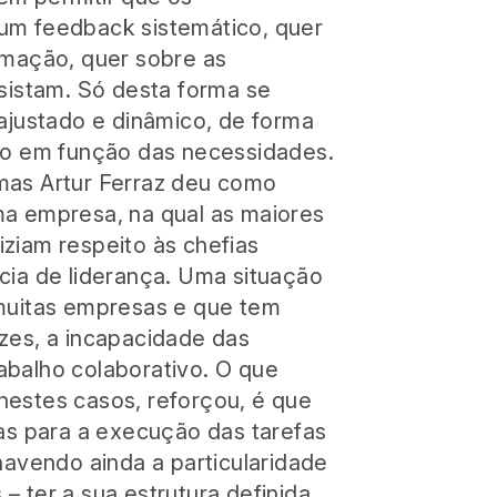
um feedback sistemático, quer
rmação, quer sobre as
rsistam. Só desta forma se
 ajustado e dinâmico, de forma
do em função das necessidades.
mas Artur Ferraz deu como
a empresa, na qual as maiores
ziam respeito às chefias
cia de liderança. Uma situação
muitas empresas e que tem
zes, a incapacidade das
balho colaborativo. O que
estes casos, reforçou, é que
das para a execução das tarefas
havendo ainda a particularidade
 ter a sua estrutura definida