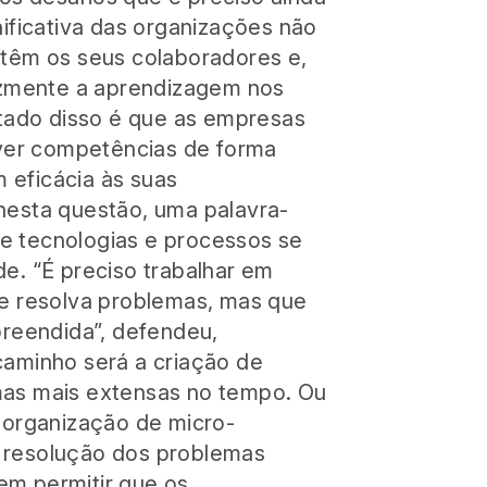
nificativa das organizações não
 têm os seus colaboradores e,
cazmente a aprendizagem nos
ltado disso é que as empresas
er competências de forma
 eficácia às suas
nesta questão, uma palavra-
e tecnologias e processos se
e. “É preciso trabalhar em
ue resolva problemas, mas que
preendida”, defendeu,
caminho será a criação de
mas mais extensas no tempo. Ou
a organização de micro-
 resolução dos problemas
em permitir que os