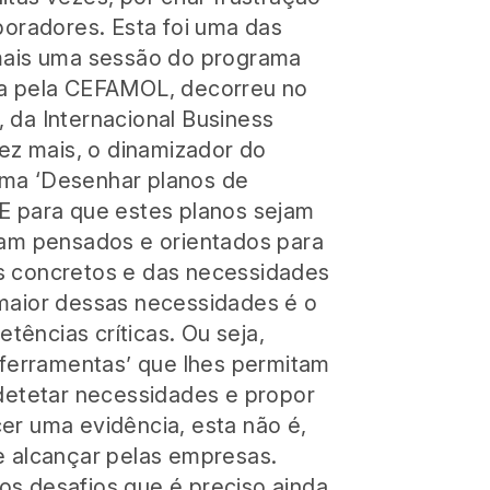
boradores. Esta foi uma das
 mais uma sessão do programa
da pela CEFAMOL, decorreu no
z, da Internacional Business
vez mais, o dinamizador do
ma ‘Desenhar planos de
E para que estes planos sejam
jam pensados e orientados para
s concretos e das necessidades
maior dessas necessidades é o
ências críticas. Ou seja,
 ‘ferramentas’ que lhes permitam
 detetar necessidades e propor
er uma evidência, esta não é,
e alcançar pelas empresas.
s desafios que é preciso ainda