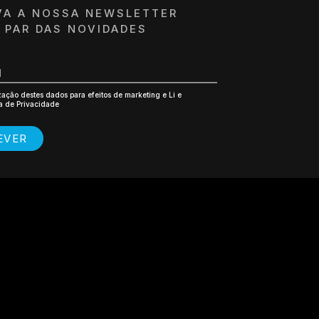
PRESA / ENTIDADE*
VA A NOSSA NEWSLETTER
A PAR DAS NOVIDADES
E-MAIL*
BUINTE*
CÓDIGO POSTAL*
ização destes dados para efeitos de marketing e Li e
ca de Privacidade
EPRESENTANTE
EVER
EPRESENTANTE
ítica de Privacidade
ENVIAR