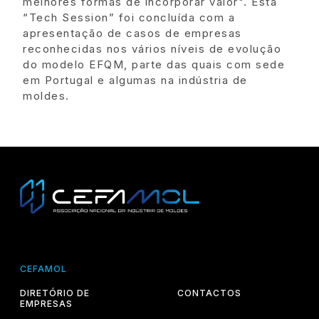
melhores formas de incorporar valor". Esta
“Tech Session” foi concluída com a
apresentação de casos de empresas
reconhecidas nos vários níveis de evolução
do modelo EFQM, parte das quais com sede
em Portugal e algumas na indústria de
moldes.
CEFAMOL
DIRETÓRIO DE
CONTACTOS
EMPRESAS