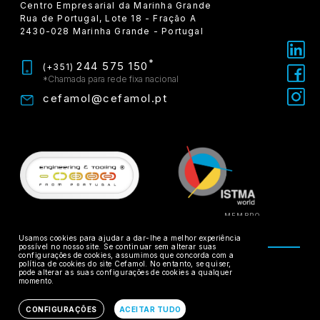
Centro Empresarial da Marinha Grande
Rua de Portugal, Lote 18 - Fração A
2430-028 Marinha Grande - Portugal
*
244 575 150
(+351)
*Chamada para rede fixa nacional
cefamol@cefamol.pt
MEMBRO
Usamos cookies para ajudar a dar-lhe a melhor experiência
possível no nosso site. Se continuar sem alterar suas
configurações de cookies, assumimos que concorda com a
política de cookies do site Cefamol. No entanto, se quiser,
Conflitos de Consumo
Política de Privacidade
pode alterar as suas configurações de cookies a qualquer
momento.
Livro de Reclamações
Copyright © CEFAMOL 2026
By:
CONFIGURAÇÕES
ACEITAR TUDO